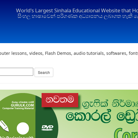
World's Largest Sinhala Educational Website that H
සිංහල භාෂාවෙන් පරිගණක අධ්‍යාපනය ලබාගත හැකි ල
uter lessons, videos, Flash Demos, audio tutorials, softwares, fon