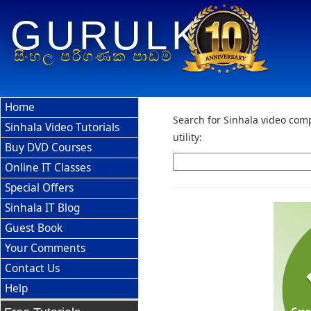
GURULK
සිංහල පරිගණක පාඩම්
Home
Search for Sinhala video comp
Sinhala Video Tutorials
utility:
Buy DVD Courses
Online IT Classes
Special Offers
Sinhala IT Blog
Guest Book
Your Comments
Contact Us
Help