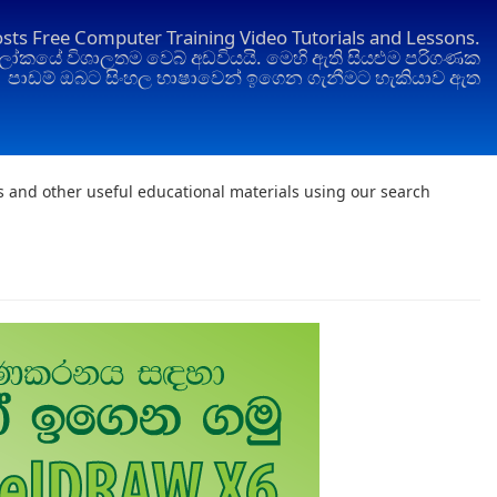
osts Free Computer Training Video Tutorials and Lessons.
ෝකයේ විශාලතම වෙබ් අඩවියයි. මෙහි ඇති සියළුම පරිගණක
පාඩම් ඔබට සිංහල භාෂාවෙන් ඉගෙන ගැනීමට හැකියාව ඇත
ts and other useful educational materials using our search