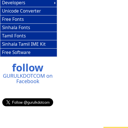
Developers
Unicode Converter
Free Fonts
Sinhala Fonts
Tamil Fonts
Sinhala Tamil IME Kit
Free Software
follow
GURULKDOTCOM on
Facebook