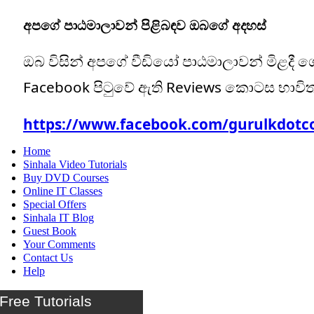
අපගේ පාඨමාලාවන් පිළිබඳව ඔබගේ අදහස්
ඔබ විසින් අපගේ වීඩියෝ පාඨමාලාවන් මිළදී 
Facebook පිටුවේ ඇති Reviews කොටස භාවි
https://www.facebook.com/gurulkdotc
Home
Sinhala Video Tutorials
Buy DVD Courses
Online IT Classes
Special Offers
Sinhala IT Blog
Guest Book
Your Comments
Contact Us
Help
Free Tutorials