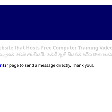
ebsite that Hosts Free Computer Training Video
ාලතම වෙබ් අඩවියයි. මෙහි ඇති සියළුම පරිගණක පා
nts
" page to send a message directly. Thank you!.