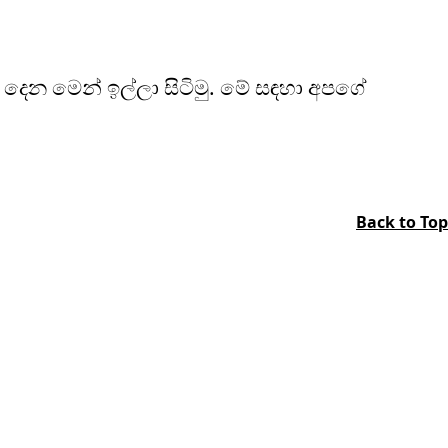
 දෙන මෙන් ඉල්ලා සිටිමු. මේ සඳහා අපගේ
Back to Top