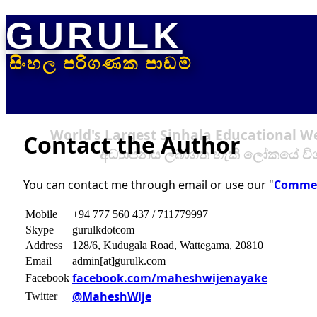
GURULK
සිංහල පරිගණක පාඩම්
World's Largest Sinhala Educational W
Contact the Author
අධ්‍යාපනය ලබාගත හැකි ලෝකයේ විශ
You can contact me through email or use our "
Comme
Mobile
+94 777 560 437 / 711779997
Skype
gurulkdotcom
Address
128/6, Kudugala Road, Wattegama, 20810
Email
admin[at]gurulk.com
facebook.com/maheshwijenayake
Facebook
@MaheshWije
Twitter