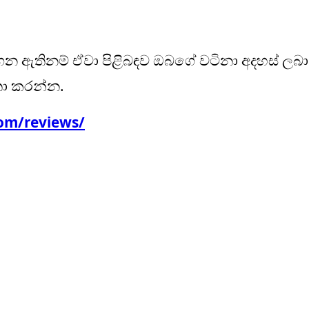
ගෙන ඇතිනම් ඒවා පිළිබඳව ඔබගේ වටිනා අදහස් ලබා
තා කරන්න.
om/reviews/