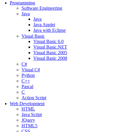
Programming
Software Engineering
Java
Java
Java Applet
Java with Eclipse
Visual Basic
Visual Basic 6.0
Visual Basic.NET
Visual Basic 2005
Visual Basic 2008
C#
Visual C#
Python
C++
Pascal
C
Action Script
Web Development
HTML
Java Script
JQuery
HTML5
CSS