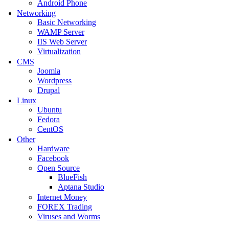
Android Phone
Networking
Basic Networking
WAMP Server
IIS Web Server
Virtualization
CMS
Joomla
Wordpress
Drupal
Linux
Ubuntu
Fedora
CentOS
Other
Hardware
Facebook
Open Source
BlueFish
Aptana Studio
Internet Money
FOREX Trading
Viruses and Worms