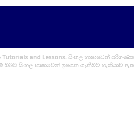
 Tutorials and Lessons.
සිංහල භාෂාවෙන් පරිගණක
ඩම් ඔබට සිංහල භාෂාවෙන් ඉගෙන ගැනීමට හැකියාව ඇත