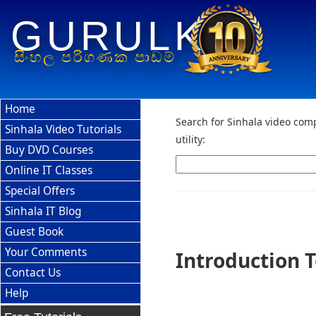
GURULK
සිංහල පරිගණක පාඩම්
Home
Search for Sinhala video comp
Sinhala Video Tutorials
utility:
Buy DVD Courses
Online IT Classes
Special Offers
Sinhala IT Blog
Guest Book
Your Comments
Introduction 
Contact Us
Help