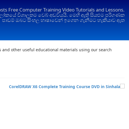
osts Free Computer Training Video Tutorials and Lessons.
ෝකයේ විශාලතම වෙබ් අඩවියයි. මෙහි ඇති සියළුම පරිගණක
පාඩම් ඔබට සිංහල භාෂාවෙන් ඉගෙන ගැනීමට හැකියාව ඇත
ts and other useful educational materials using our search