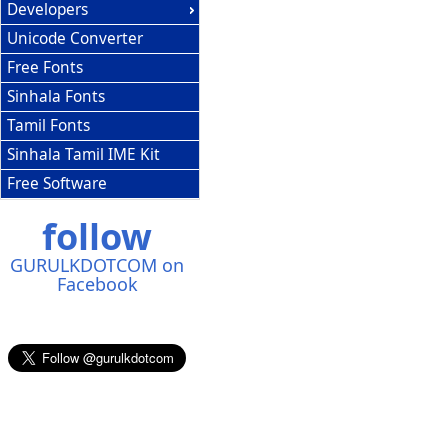
Developers
Unicode Converter
Free Fonts
Sinhala Fonts
Tamil Fonts
Sinhala Tamil IME Kit
Free Software
follow
GURULKDOTCOM on
Facebook