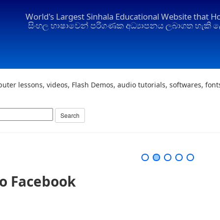
World's Largest Sinhala Educational Website that H
සිංහල භාෂාවෙන් පරිගණක අධ්‍යාපනය ලබාගත හැකි ල
uter lessons, videos, Flash Demos, audio tutorials, softwares, fon
To Facebook