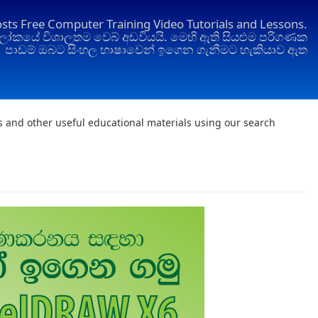
osts Free Computer Training Video Tutorials and Lessons.
ෝකයේ විශාලතම වෙබ් අඩවියයි. මෙහි ඇති සියළුම පරිගණක
පාඩම් ඔබට සිංහල භාෂාවෙන් ඉගෙන ගැනීමට හැකියාව ඇත
ts and other useful educational materials using our search