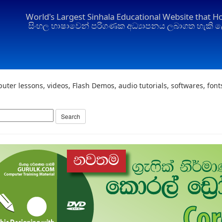
World's Largest Sinhala Educational Website that H
සිංහල භාෂාවෙන් පරිගණක අධ්‍යාපනය ලබාගත හැකි ල
uter lessons, videos, Flash Demos, audio tutorials, softwares, fon