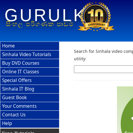
GURULK
සිංහල පරිගණක පාඩම්
Home
Search for Sinhala video comp
Sinhala Video Tutorials
utility:
Buy DVD Courses
Online IT Classes
Special Offers
Sinhala IT Blog
Guest Book
Your Comments
Contact Us
Help