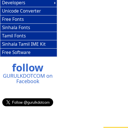
Developers
Unicode Converter
Free Fonts
Sinhala Fonts
Tamil Fonts
Sinhala Tamil IME Kit
Free Software
follow
GURULKDOTCOM on
Facebook