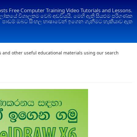
osts Free Computer Training Video Tutorials and Lessons.
ෝකයේ විශාලතම වෙබ් අඩවියයි. මෙහි ඇති සියළුම පරිගණක
පාඩම් ඔබට සිංහල භාෂාවෙන් ඉගෙන ගැනීමට හැකියාව ඇත
ts and other useful educational materials using our search