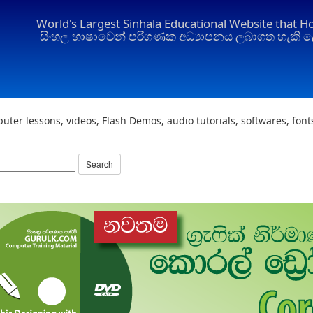
World's Largest Sinhala Educational Website that H
සිංහල භාෂාවෙන් පරිගණක අධ්‍යාපනය ලබාගත හැකි ල
uter lessons, videos, Flash Demos, audio tutorials, softwares, fon