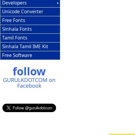
Developers
Unicode Converter
Free Fonts
Sinhala Fonts
Tamil Fonts
Sinhala Tamil IME Kit
Free Software
follow
GURULKDOTCOM on
Facebook