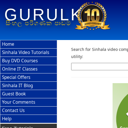
GURULK
සිංහල පරිගණක පාඩම්
Home
Search for Sinhala video comp
Sinhala Video Tutorials
utility:
Buy DVD Courses
Online IT Classes
Special Offers
Sinhala IT Blog
Guest Book
Your Comments
Contact Us
Help