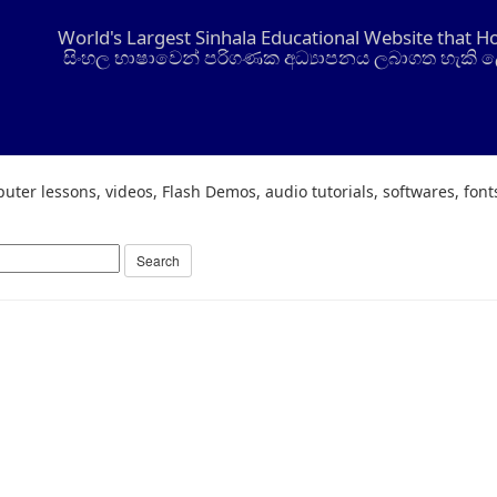
World's Largest Sinhala Educational Website that H
සිංහල භාෂාවෙන් පරිගණක අධ්‍යාපනය ලබාගත හැකි ල
uter lessons, videos, Flash Demos, audio tutorials, softwares, fon