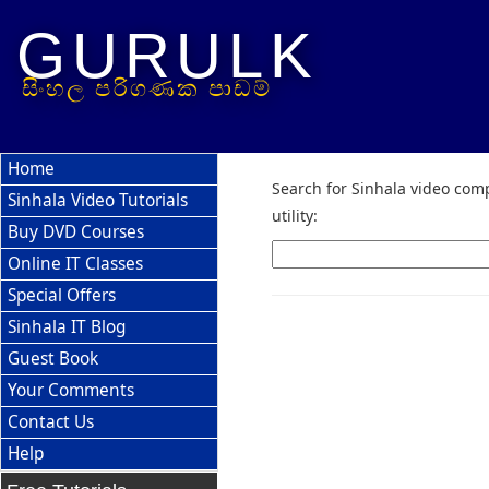
GURULK
සිංහල පරිගණක පාඩම්
Home
Search for Sinhala video comp
Sinhala Video Tutorials
utility:
Buy DVD Courses
Online IT Classes
Special Offers
Sinhala IT Blog
Guest Book
Your Comments
Contact Us
Help