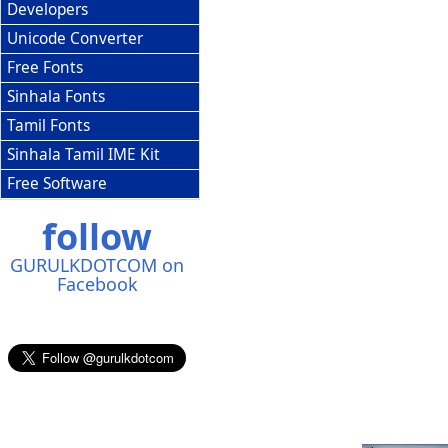
Developers
Unicode Converter
Free Fonts
Sinhala Fonts
Tamil Fonts
Sinhala Tamil IME Kit
Free Software
follow
GURULKDOTCOM on
Facebook