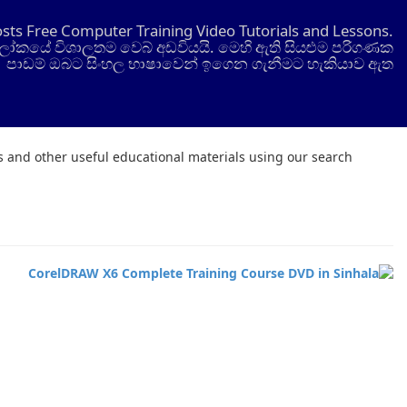
osts Free Computer Training Video Tutorials and Lessons.
ෝකයේ විශාලතම වෙබ් අඩවියයි. මෙහි ඇති සියළුම පරිගණක
පාඩම් ඔබට සිංහල භාෂාවෙන් ඉගෙන ගැනීමට හැකියාව ඇත
ts and other useful educational materials using our search