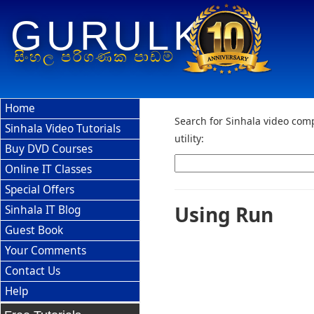
GURULK
සිංහල පරිගණක පාඩම්
Home
Search for Sinhala video comp
Sinhala Video Tutorials
utility:
Buy DVD Courses
Online IT Classes
Special Offers
Using Run
Sinhala IT Blog
Guest Book
Your Comments
Contact Us
Help