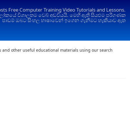
osts Free Computer Training Video Tutorials and Lessons.
ෝකයේ විශාලතම වෙබ් අඩවියයි. මෙහි ඇති සියළුම පරිගණක
පාඩම් ඔබට සිංහල භාෂාවෙන් ඉගෙන ගැනීමට හැකියාව ඇත
ts and other useful educational materials using our search