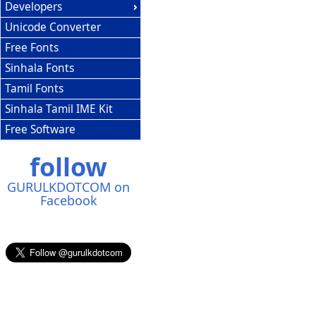
Developers
Unicode Converter
Free Fonts
Sinhala Fonts
Tamil Fonts
Sinhala Tamil IME Kit
Free Software
follow
GURULKDOTCOM on
Facebook