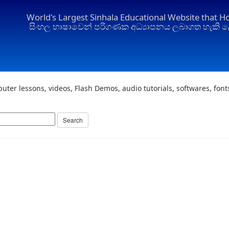
World's Largest Sinhala Educational Website that H
සිංහල භාෂාවෙන් පරිගණක අධ්‍යාපනය ලබාගත හැකි ල
uter lessons, videos, Flash Demos, audio tutorials, softwares, fon