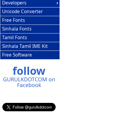
Developers
Unicode Converter
Free Fonts
Sinhala Fonts
Tamil Fonts
Sinhala Tamil IME Kit
Free Software
follow
GURULKDOTCOM on
Facebook