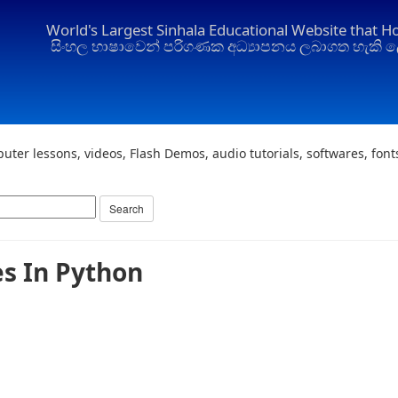
World's Largest Sinhala Educational Website that H
සිංහල භාෂාවෙන් පරිගණක අධ්‍යාපනය ලබාගත හැකි ල
uter lessons, videos, Flash Demos, audio tutorials, softwares, fon
es In Python