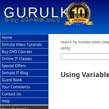
GURULK
සිංහල පරිගණක පාඩම්
Home
Search for Sinhala video comp
Sinhala Video Tutorials
utility:
Buy DVD Courses
Online IT Classes
Special Offers
Using Variabl
Sinhala IT Blog
Guest Book
Your Comments
Contact Us
Help