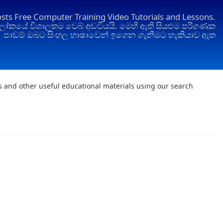
osts Free Computer Training Video Tutorials and Lessons.
ෝකයේ විශාලතම වෙබ් අඩවියයි. මෙහි ඇති සියළුම පරිගණක
පාඩම් ඔබට සිංහල භාෂාවෙන් ඉගෙන ගැනීමට හැකියාව ඇත
ts and other useful educational materials using our search