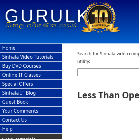
GURULK
සිංහල පරිගණක පාඩම්
Home
Search for Sinhala video comp
Sinhala Video Tutorials
utility:
Buy DVD Courses
Online IT Classes
Special Offers
Less Than Ope
Sinhala IT Blog
Guest Book
Your Comments
Contact Us
Help