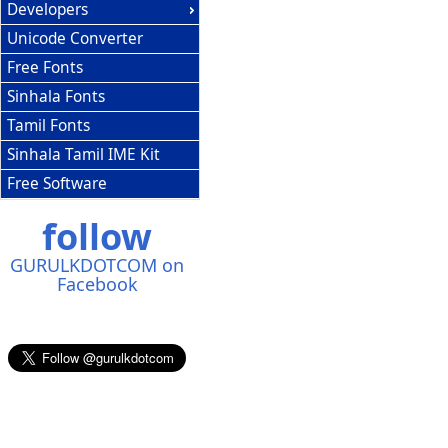
Developers
Unicode Converter
Free Fonts
Sinhala Fonts
Tamil Fonts
Sinhala Tamil IME Kit
Free Software
follow
GURULKDOTCOM on
Facebook