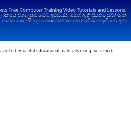
osts Free Computer Training Video Tutorials and Lessons.
ෝකයේ විශාලතම වෙබ් අඩවියයි. මෙහි ඇති සියළුම පරිගණක
පාඩම් ඔබට සිංහල භාෂාවෙන් ඉගෙන ගැනීමට හැකියාව ඇත
ts and other useful educational materials using our search