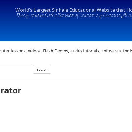
World's Largest Sinhala Educational Website that H
සිංහල භාෂාවෙන් පරිගණක අධ්‍යාපනය ලබාගත හැකි ල
uter lessons, videos, Flash Demos, audio tutorials, softwares, fon
rator