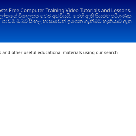
osts Free Computer Training Video Tutorials and Lessons.
ෝකයේ විශාලතම වෙබ් අඩවියයි. මෙහි ඇති සියළුම පරිගණක
පාඩම් ඔබට සිංහල භාෂාවෙන් ඉගෙන ගැනීමට හැකියාව ඇත
ts and other useful educational materials using our search