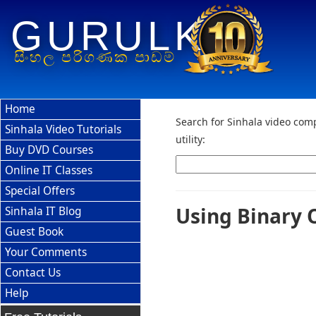
GURULK
සිංහල පරිගණක පාඩම්
Home
Search for Sinhala video comp
Sinhala Video Tutorials
utility:
Buy DVD Courses
Online IT Classes
Special Offers
Using Binary 
Sinhala IT Blog
Guest Book
Your Comments
Contact Us
Help