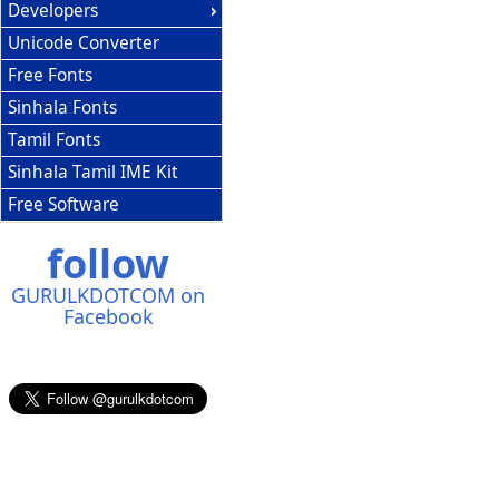
Developers
Unicode Converter
Free Fonts
Sinhala Fonts
Tamil Fonts
Sinhala Tamil IME Kit
Free Software
follow
GURULKDOTCOM on
Facebook