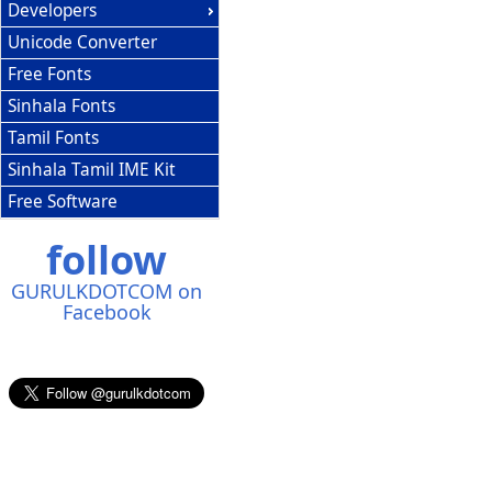
Developers
Unicode Converter
Free Fonts
Sinhala Fonts
Tamil Fonts
Sinhala Tamil IME Kit
Free Software
follow
GURULKDOTCOM on
Facebook