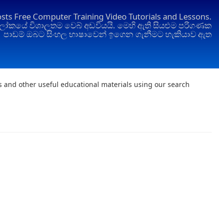
osts Free Computer Training Video Tutorials and Lessons.
ෝකයේ විශාලතම වෙබ් අඩවියයි. මෙහි ඇති සියළුම පරිගණක
පාඩම් ඔබට සිංහල භාෂාවෙන් ඉගෙන ගැනීමට හැකියාව ඇත
ts and other useful educational materials using our search