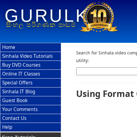
GURULK
සිංහල පරිගණක පාඩම්
Home
Search for Sinhala video comp
Sinhala Video Tutorials
utility:
Buy DVD Courses
Online IT Classes
Special Offers
Using Format 
Sinhala IT Blog
Guest Book
Your Comments
Contact Us
Help