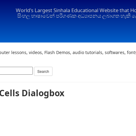
World's Largest Sinhala Educational Website that H
සිංහල භාෂාවෙන් පරිගණක අධ්‍යාපනය ලබාගත හැකි ල
uter lessons, videos, Flash Demos, audio tutorials, softwares, fon
Cells Dialogbox