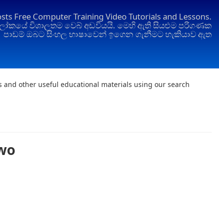
osts Free Computer Training Video Tutorials and Lessons.
ෝකයේ විශාලතම වෙබ් අඩවියයි. මෙහි ඇති සියළුම පරිගණක
පාඩම් ඔබට සිංහල භාෂාවෙන් ඉගෙන ගැනීමට හැකියාව ඇත
ts and other useful educational materials using our search
Two