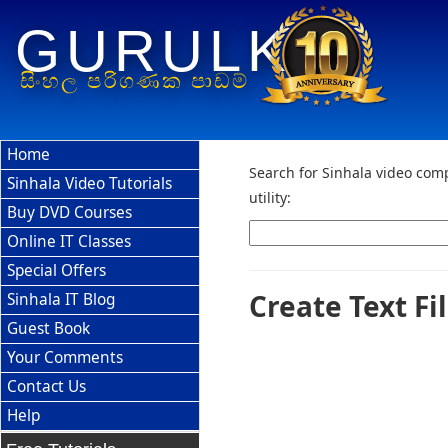
GURULK
සිංහල පරිගණක පාඩම්
Home
Search for Sinhala video comp
Sinhala Video Tutorials
utility:
Buy DVD Courses
Online IT Classes
Special Offers
Create Text Fi
Sinhala IT Blog
Guest Book
Your Comments
Contact Us
Help