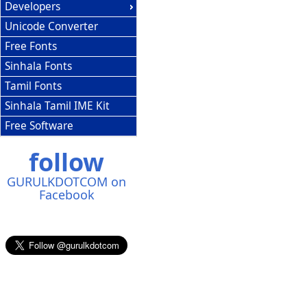
Developers
Unicode Converter
Free Fonts
Sinhala Fonts
Tamil Fonts
Sinhala Tamil IME Kit
Free Software
follow
GURULKDOTCOM on
Facebook