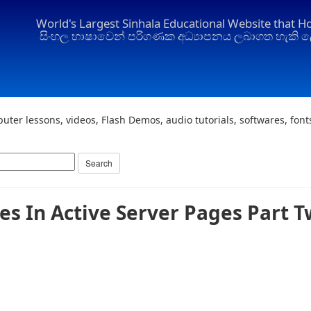
World's Largest Sinhala Educational Website that H
සිංහල භාෂාවෙන් පරිගණක අධ්‍යාපනය ලබාගත හැකි ල
uter lessons, videos, Flash Demos, audio tutorials, softwares, fon
les In Active Server Pages Part 